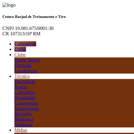
Centro Barjud de Treinamento e Tiro
CNPJ 19.081.675/0001-30
CR 107313/10ª RM
Cadastre-se
Entrar
Clube
Quem Somos
Diretoria
Localização
Técnico
Disciplinas
Regras
Calendário
Resultados
Campeonato
Matriculados
Recordes
Biblioteca
Validador
Mídias