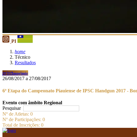
PI
home
Técnico
Resultados
print
Imprimir
26/08/2017 a 27/08/2017
6ª Etapa do Campeonato Piauiense de IPSC Handgun 2017 - Bo
Evento com âmbito Regional
Pesquisar
Nº de Atletas: 0
Nº de Participações: 0
Total de Inscrições: 0