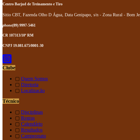
Centro Barjud de Treinamento e Tiro
Sitio CBT, Fazenda Olho D Água, Data Genipapo, s/n - Zona Rural - Bom Je
phone
(89) 9997-5461
CR 107313/10ª RM
CNPJ 19.081.675/0001-30
Clube
▢
Quem Somos
▢
Diretoria
▢
Localização
Técnico
▢
Disciplinas
▢
Regras
▢
Calendário
▢
Resultados
▢
Campeonato