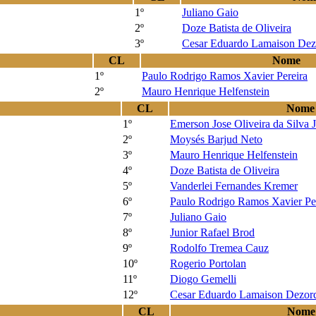
1º
Juliano Gaio
2º
Doze Batista de Oliveira
3º
Cesar Eduardo Lamaison Dez
CL
Nome
1º
Paulo Rodrigo Ramos Xavier Pereira
2º
Mauro Henrique Helfenstein
CL
Nome
1º
Emerson Jose Oliveira da Silva 
2º
Moysés Barjud Neto
3º
Mauro Henrique Helfenstein
4º
Doze Batista de Oliveira
5º
Vanderlei Fernandes Kremer
6º
Paulo Rodrigo Ramos Xavier Pe
7º
Juliano Gaio
8º
Junior Rafael Brod
9º
Rodolfo Tremea Cauz
10º
Rogerio Portolan
11º
Diogo Gemelli
12º
Cesar Eduardo Lamaison Dezor
CL
Nome