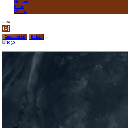
Notícias
Fotos
Vídeos
mail
Cadastre-se
Entrar