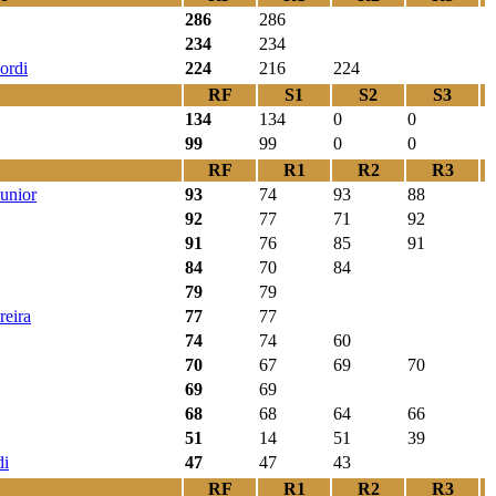
286
286
234
234
ordi
224
216
224
RF
S1
S2
S3
134
134
0
0
99
99
0
0
RF
R1
R2
R3
Junior
93
74
93
88
92
77
71
92
91
76
85
91
84
70
84
79
79
reira
77
77
74
74
60
70
67
69
70
69
69
68
68
64
66
51
14
51
39
di
47
47
43
RF
R1
R2
R3