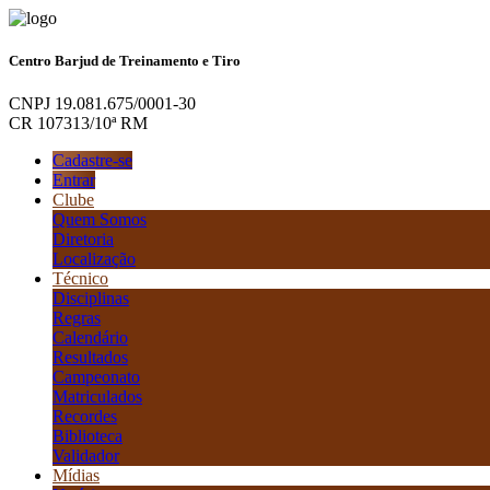
Centro Barjud de Treinamento e Tiro
CNPJ 19.081.675/0001-30
CR 107313/10ª RM
Cadastre-se
Entrar
Clube
Quem Somos
Diretoria
Localização
Técnico
Disciplinas
Regras
Calendário
Resultados
Campeonato
Matriculados
Recordes
Biblioteca
Validador
Mídias