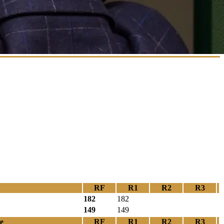
RF
R1
R2
R3
182
182
149
149
e
RF
R1
R2
R3