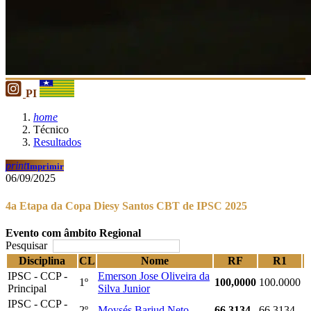
PI
home
Técnico
Resultados
print
Imprimir
06/09/2025
4a Etapa da Copa Diesy Santos CBT de IPSC 2025
Evento com âmbito Regional
Pesquisar
Disciplina
CL
Nome
RF
R1
IPSC - CCP -
Emerson Jose Oliveira da
1º
100,0000
100.0000
Principal
Silva Junior
IPSC - CCP -
2º
Moysés Barjud Neto
66,3134
66.3134