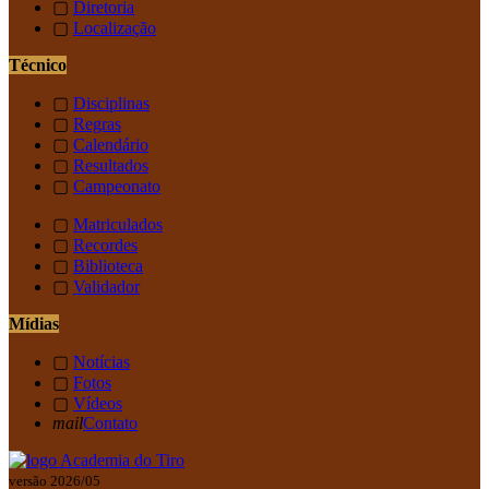
▢
Diretoria
▢
Localização
Técnico
▢
Disciplinas
▢
Regras
▢
Calendário
▢
Resultados
▢
Campeonato
▢
Matriculados
▢
Recordes
▢
Biblioteca
▢
Validador
Mídias
▢
Notícias
▢
Fotos
▢
Vídeos
mail
Contato
versão 2026/05