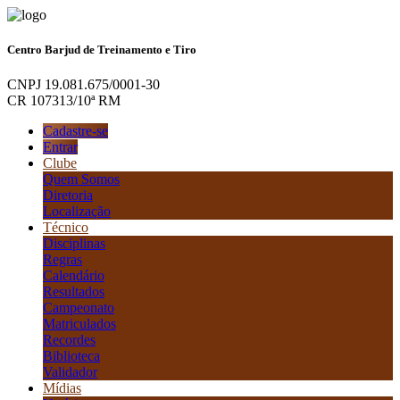
Centro Barjud de Treinamento e Tiro
CNPJ 19.081.675/0001-30
CR 107313/10ª RM
Cadastre-se
Entrar
Clube
Quem Somos
Diretoria
Localização
Técnico
Disciplinas
Regras
Calendário
Resultados
Campeonato
Matriculados
Recordes
Biblioteca
Validador
Mídias