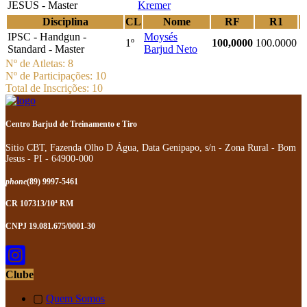
JESUS - Master
Kremer
Disciplina
CL
Nome
RF
R1
IPSC - Handgun -
Moysés
1º
100,0000
100.0000
Standard - Master
Barjud Neto
Nº de Atletas: 8
Nº de Participações: 10
Total de Inscrições: 10
Centro Barjud de Treinamento e Tiro
Sitio CBT, Fazenda Olho D Água, Data Genipapo, s/n - Zona Rural - Bom
Jesus - PI - 64900-000
phone
(89) 9997-5461
CR 107313/10ª RM
CNPJ 19.081.675/0001-30
Clube
▢
Quem Somos