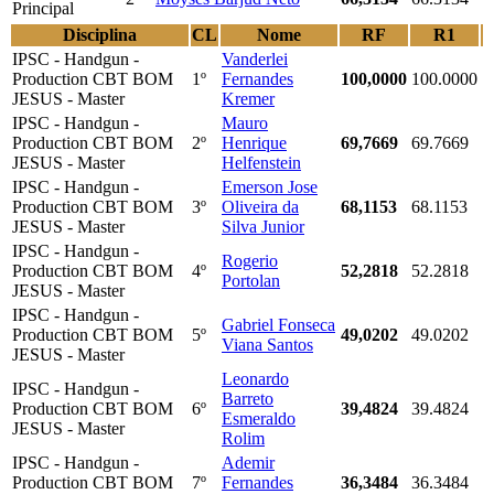
Principal
Disciplina
CL
Nome
RF
R1
IPSC - Handgun -
Vanderlei
Production CBT BOM
1º
Fernandes
100,0000
100.0000
JESUS - Master
Kremer
IPSC - Handgun -
Mauro
Production CBT BOM
2º
Henrique
69,7669
69.7669
JESUS - Master
Helfenstein
IPSC - Handgun -
Emerson Jose
Production CBT BOM
3º
Oliveira da
68,1153
68.1153
JESUS - Master
Silva Junior
IPSC - Handgun -
Rogerio
Production CBT BOM
4º
52,2818
52.2818
Portolan
JESUS - Master
IPSC - Handgun -
Gabriel Fonseca
Production CBT BOM
5º
49,0202
49.0202
Viana Santos
JESUS - Master
Leonardo
IPSC - Handgun -
Barreto
Production CBT BOM
6º
39,4824
39.4824
Esmeraldo
JESUS - Master
Rolim
IPSC - Handgun -
Ademir
Production CBT BOM
7º
Fernandes
36,3484
36.3484