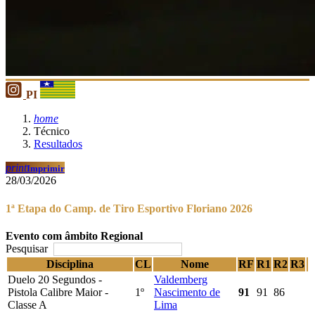
PI
home
Técnico
Resultados
print
Imprimir
28/03/2026
1ª Etapa do Camp. de Tiro Esportivo Floriano 2026
Evento com âmbito Regional
Pesquisar
Disciplina
CL
Nome
RF
R1
R2
R3
Duelo 20 Segundos -
Valdemberg
Pistola Calibre Maior -
1º
Nascimento de
91
91
86
Classe A
Lima