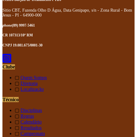
Sitio CBT, Fazenda Olho D Água, Data Genipapo, s/n - Zona Rural - Bom
Jesus - PI - 64900-000
phone
(89) 9997-5461
CR 107313/10ª RM
CNPJ 19.081.675/0001-30
Clube
▢
Quem Somos
▢
Diretoria
▢
Localização
Técnico
▢
Disciplinas
▢
Regras
▢
Calendário
▢
Resultados
▢
Campeonato