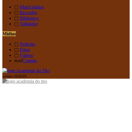
▢
Matriculados
▢
Recordes
▢
Biblioteca
▢
Validador
Mídias
▢
Notícias
▢
Fotos
▢
Vídeos
mail
Contato
versão 2026/05