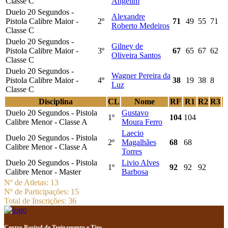
Classe C
Angelim
Duelo 20 Segundos -
Alexandre
Pistola Calibre Maior -
2º
71
49
55
71
Roberto Medeiros
Classe C
Duelo 20 Segundos -
Gilney de
Pistola Calibre Maior -
3º
67
65
67
62
Oliveira Santos
Classe C
Duelo 20 Segundos -
Wagner Pereira da
Pistola Calibre Maior -
4º
38
19
38
8
Luz
Classe C
Disciplina
CL
Nome
RF
R1
R2
R3
Duelo 20 Segundos - Pistola
Gustavo
1º
104
104
Calibre Menor - Classe A
Moura Ferro
Laecio
Duelo 20 Segundos - Pistola
2º
Magalhães
68
68
Calibre Menor - Classe A
Torres
Duelo 20 Segundos - Pistola
Livio Alves
1º
92
92
92
Calibre Menor - Master
Barbosa
Nº de Atletas: 13
Nº de Participações: 15
Total de Inscrições: 36
Centro Barjud de Treinamento e Tiro