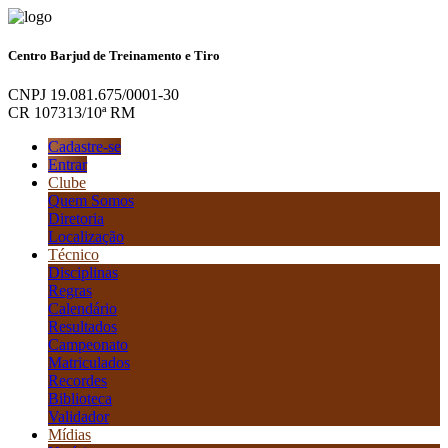
Centro Barjud de Treinamento e Tiro
CNPJ 19.081.675/0001-30
CR 107313/10ª RM
Cadastre-se
Entrar
Clube
Quem Somos
Diretoria
Localização
Técnico
Disciplinas
Regras
Calendário
Resultados
Campeonato
Matriculados
Recordes
Biblioteca
Validador
Mídias