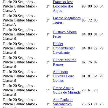
Duelo 20 Segundos -
Franciso Jose
Pistola Calibre Maior -
2º
Leocadio dos
90
90
60
64
Classe A
Anjos
Duelo 20 Segundos -
Laecio Magalhães
Pistola Calibre Maior -
3º
85
72
85
Torres
Classe A
Duelo 20 Segundos -
Gustavo Moura
Pistola Calibre Maior -
1º
84
80
81
84
Ferro
Classe B
Duelo 20 Segundos -
Helder
Pistola Calibre Maior -
2º
Cronemberger
84
84
72
79
Classe B
Cavalcante
Duelo 20 Segundos -
Gilbert Mourão
Pistola Calibre Maior -
3º
82
76
82
Ramos
Classe B
Duelo 20 Segundos -
Anderson
Pistola Calibre Maior -
4º
Oliveira Ferro
81
81
54
79
Classe B
Gomes
Duelo 20 Segundos -
Graco Araujo
Pistola Calibre Maior -
5º
79
61
79
Guida de Miranda
Classe B
Duelo 20 Segundos -
Ana Paula de
Pistola Calibre Maior -
1º
Vasconcelos
73
53
71
73